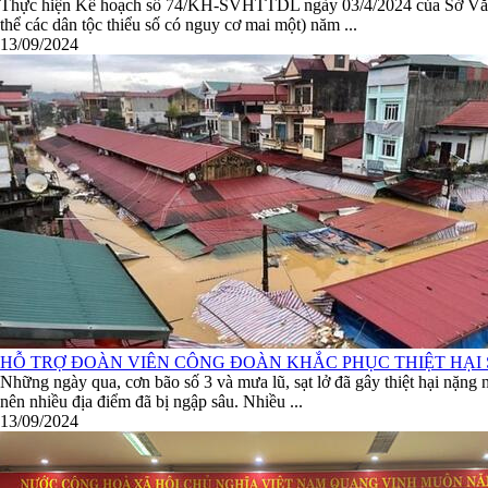
Thực hiện Kế hoạch số 74/KH-SVHTTDL ngày 03/4/2024 của Sở Văn hóa,
thể các dân tộc thiểu số có nguy cơ mai một) năm ...
13/09/2024
HỖ TRỢ ĐOÀN VIÊN CÔNG ĐOÀN KHẮC PHỤC THIỆT HẠI 
Những ngày qua, cơn bão số 3 và mưa lũ, sạt lở đã gây thiệt hại nặng
nên nhiều địa điểm đã bị ngập sâu. Nhiều ...
13/09/2024