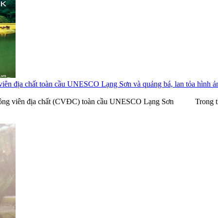
g viên địa chất toàn cầu UNESCO Lạng Sơn và quảng bá, lan tỏa hình ảnh
á trị Công viên địa chất (CVĐC) toàn cầu UNESCO Lạng Sơn Trong th