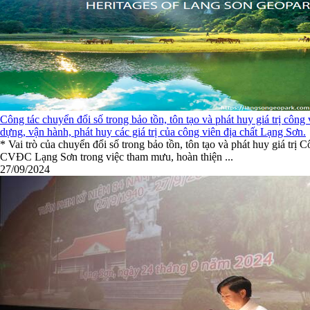
Công tác chuyển đổi số trong bảo tồn, tôn tạo và phát huy giá trị côn
dựng, vận hành, phát huy các giá trị của công viên địa chất Lạng Sơn.
* Vai trò của chuyển đổi số trong bảo tồn, tôn tạo và phát huy gi
CVĐC Lạng Sơn trong việc tham mưu, hoàn thiện ...
27/09/2024