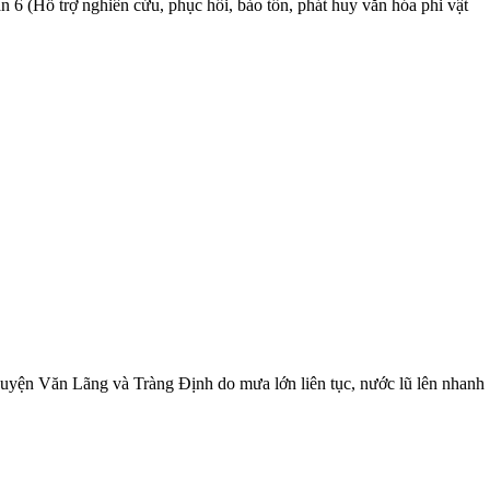
6 (Hỗ trợ nghiên cứu, phục hồi, bảo tồn, phát huy văn hóa phi vật
 huyện Văn Lãng và Tràng Định do mưa lớn liên tục, nước lũ lên nhanh