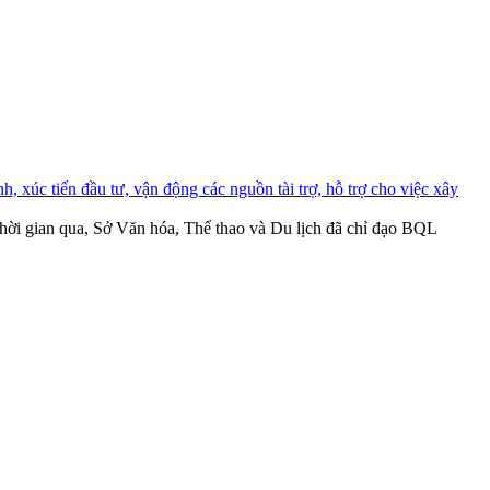
, xúc tiến đầu tư, vận động các nguồn tài trợ, hỗ trợ cho việc xây
ời gian qua, Sở Văn hóa, Thể thao và Du lịch đã chỉ đạo BQL