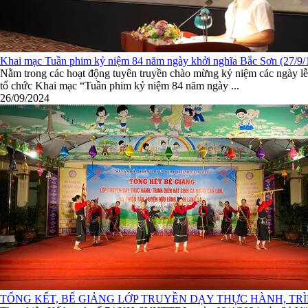
Khai mạc Tuần phim kỷ niệm 84 năm ngày khởi nghĩa Bắc Sơn (27/9/
Nằm trong các hoạt động tuyên truyền chào mừng kỷ niệm các ngày lễ 
tổ chức Khai mạc “Tuần phim kỷ niệm 84 năm ngày ...
26/09/2024
TỔNG KẾT, BẾ GIẢNG LỚP TRUYỀN DẠY THỰC HÀNH, TRÌ