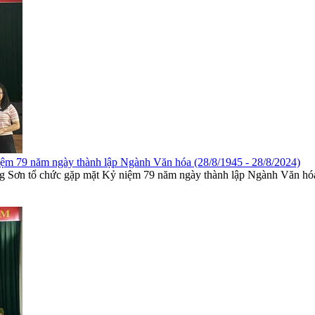
iệm 79 năm ngày thành lập Ngành Văn hóa (28/8/1945 - 28/8/2024)
g Sơn tổ chức gặp mặt Kỷ niệm 79 năm ngày thành lập Ngành Văn hóa (