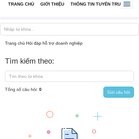
TRANG CHỦ
GIỚI THIỆU
THÔNG TIN TUYÊN TRUYỀN
V
Toggl
naviga
Trang chủ
Hỏi đáp hỗ trợ doanh nghiệp
Tìm kiếm theo:
Tổng số câu hỏi:
0
Gửi câu hỏi