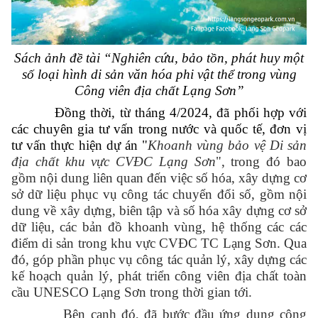
Sách ảnh đề tài “Nghiên cứu, bảo tồn, phát huy một
số loại hình di sản văn hóa phi vật thể trong vùng
Công viên địa chất Lạng Sơn”
Đồng thời, từ
tháng 4/
2024, đã phối hợp với
các chuyên gia tư vấn trong nước và quốc tế, đơn vị
tư vấn thực hiện dự án "
Khoanh vùng bảo vệ Di sản
địa chất khu vực CVĐC Lạng Sơn
", trong đó bao
gồm nội dung liên quan đến việc số hóa, xây dựng cơ
sở dữ liệu phục vụ công tác chuyển đổi số, gồm
nội
dung về xây dựng
, biên tập và số hóa xây dựng cơ sở
dữ liệu
, các bản đồ
khoanh vùng
, hệ thống các
các
điểm di sả
n trong
khu vực CVĐC TC Lạng Sơn
.
Qua
đó, góp phần phục vụ công tác quản lý, xây dựng các
kế hoạch quản lý, phát triển công viên địa chất toàn
cầu UNESCO Lạng Sơn trong thời gian tới.
Bên cạnh đó, đã bước đầu ứng dụng công