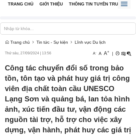
TRANG CHỦ
GIỚI THIỆU
THÔNG TIN TUYÊN TRUYỀN
V
Toggl
naviga
Trang chủ
Tin tức - Sự kiện
Lĩnh vực Du lịch
+
A
-
A
|
Thứ sáu, 27/09/2024
|
13:56
A
Công tác chuyển đổi số trong bảo
tồn, tôn tạo và phát huy giá trị công
viên địa chất toàn cầu UNESCO
Lạng Sơn và quảng bá, lan tỏa hình
ảnh, xúc tiến đầu tư, vận động các
nguồn tài trợ, hỗ trợ cho việc xây
dựng, vận hành, phát huy các giá trị