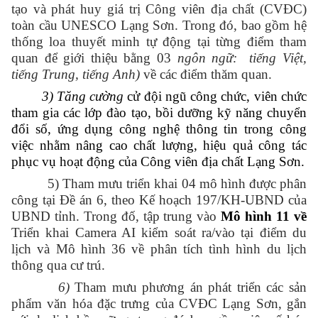
tạo và phát huy giá trị Công viên địa chất (CVĐC)
toàn cầu UNESCO Lạng Sơn.
Trong đó, bao gồm
hệ
thống loa thuyết minh tự
động
tại từng điểm tham
quan để giới thiệu
bằng 03
ngôn ngữ
:
tiếng Việt,
tiếng Trung, tiếng Anh)
về các điểm thăm quan.
3)
Tăng
cường
cử đội ngũ công chức, viên chức
t
ham gia các lớp đào tạo, bồi dưỡng kỹ năng chuyển
đổi số, ứng dụng công nghệ thông tin trong công
việc nhằm nâng cao chất lượng, hiệu quả công tác
phục vụ hoạt động của Công viên địa chất Lạng Sơn.
5) Tham mưu triển khai 04 mô hình được phân
công tại
Đề án 6, theo Kế hoạch 197/KH-UBND của
UBND tỉnh. Trong đố, tập trung vào
Mô hình 11
về
Triển khai Camera AI kiểm soát ra/vào tại điểm du
lịch
và Mô hình 36 về phân tích tình hình du lịch
thông qua cư trú.
6)
Tham mưu phương
án
phát triển các sản
phẩm văn hóa đặc trưng của CVĐC Lạng Sơn, gắn