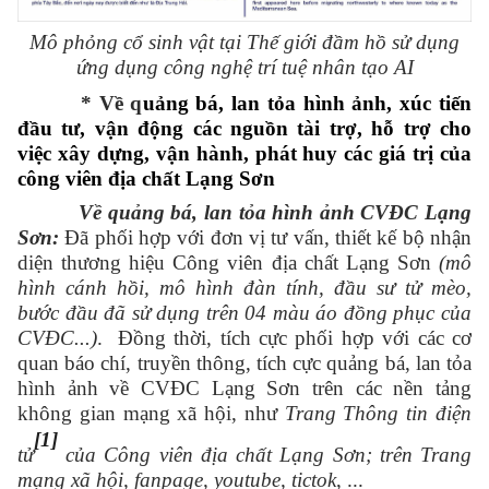
Mô phỏng cổ sinh vật tại Thế giới đầm hồ sử dụng
ứng dụng công nghệ trí tuệ nhân tạo AI
* V
ề q
uảng bá, lan tỏa hình ảnh, xúc tiến
đầu tư, vận động các nguồn tài trợ, hỗ trợ cho
việc xây dựng, vận hành, phát huy các giá trị của
công viên địa chất Lạng Sơn
Về quảng bá, lan tỏa hình ảnh CVĐC Lạng
Sơn
:
Đ
ã
phối hợp với đơn vị tư vấn, thiết kế bộ nhận
diện thương hiệu Công viên địa chất Lạng Sơn
(mô
hình cánh hồi, mô hình đàn tính, đầu sư tử mèo,
bước đầu đã sử dụng trên 04 màu
áo đồng phục
của
CVĐC
...)
.
Đồng thời,
tích cực phối hợp với các cơ
quan báo chí, truyền thông,
tích cực quảng bá, lan tỏa
hình ảnh về CVĐC Lạng Sơn trên các nền tảng
không gian mạng xã hội, như
Trang Thông tin điện
[1]
tử
của Công viên địa chất Lạng Sơn; trên
T
rang
mạng xã hội,
fanpage, youtube, tictok
, ...