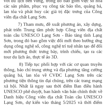
với du lịch bền vững, trong đó bao gồm việc số hóa
các sản phẩm, phục vụ công tác bảo tồn, quảng bá,
lan tỏa và phát huy các giá trị đặc trưng của Công
viên địa chất Lạng Sơn.
7
)
Tham mưu
, đề xuất phương án
, xây dựng,
phát triển Trung tâm phức hợp Công viên địa chất
toàn cầu UNESCO Lạng Sơn - Bảo tàng tỉnh
Lạng
Sơn
, trong đó bao gồm việc đổi mới theo hướng ứng
dụng công nghệ số, công nghệ trí tuệ nhân tạo để đổi
mới phương thức trưng bày, trình chiếu, tạo ra các
tour du lịch ảo, thực tế ảo 3D.
8
)
Tiếp tục phối hợp với các cơ quan truyền
thông, báo chí trung ương và địa phương tăng cường
quảng bá, lan tỏa về CVĐC Lạng Sơn
trên các
phương tiện thông tin đại chúng, trên các trang mạng
xã hội. N
hất là ngay
sau
thời điểm Ban điều hành
UNESCO phê duyệt, ban hành văn bản chính thức về
Danh hiệu Công viên địa chất Toàn cầu UNESCO
Lạng Sơn, dự kiến vào tháng 5/2025 và thời điểm