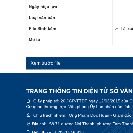
Ngày hiệu lực
---
Loại văn bản
---
File đính kèm
Tải xu
Mô tả
---
Xem trước file
TRANG THÔNG TIN ĐIỆN TỬ SỞ VĂN
Giấy phép số:
20 / GP-TTĐT ngày 12/03/2015 của Cục
Cơ quan thường trực: Văn phòng Ủy ban nhân dân tỉnh 
Chịu trách nhiệm:
Ông Phạm Đức Huân - Giám đốc Sở
Địa chỉ:
Số 71 đường Nhị Thanh, phường Tam Thanh
Điện thoại:
02053.816.818