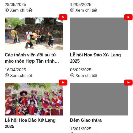
Lạng Sơn năm 2025
TRAO GIẢI CUỘC THI
29/05/2025
12/05/2025
SÁNG TÁC CA KHÚC TỈNH
Xem chi tiết
Xem chi tiết
LẠNG SƠN
Các thành viên đội sư tử
Lễ hội Hoa Đào Xứ Lạng
mèo thôn Hợp Tân trình
2025
diễn một số bài võ, quyền
16/04/2025
06/02/2025
thuật trong buổi khảo sát
Xem chi tiết
Xem chi tiết
Lễ hội Hoa Đào Xứ Lạng
Đêm Giao thừa
2025
15/01/2025