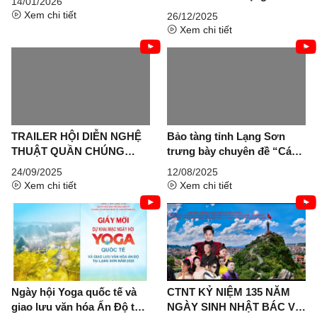
14/01/2026
chào năm mới 2026
Xem chi tiết
26/12/2025
Xem chi tiết
TRAILER HỘI DIỄN NGHỆ
Bảo tàng tỉnh Lạng Sơn
THUẬT QUẦN CHÚNG
trưng bày chuyên đề “Cách
CÔNG NÔNG BINH TỈNH
mạng tháng tám năm 1945 -
24/09/2025
12/08/2025
LẠNG SƠN 2025
Bước ngoặt vĩ đại của cách
Xem chi tiết
Xem chi tiết
mạng Việt Nam trong thế kỷ
XX”
Ngày hội Yoga quốc tế và
CTNT KỶ NIỆM 135 NĂM
giao lưu văn hóa Ấn Độ tại
NGÀY SINH NHẬT BÁC VÀ