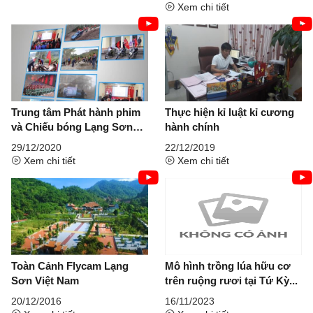
Xem chi tiết
Trung tâm Phát hành phim
Thực hiện kỉ luật kỉ cương
và Chiếu bóng Lạng Sơn
hành chính
2020 Đổi mới nâng cao hiệu
29/12/2020
22/12/2019
quả Tuyên truyền và Chiếu
Xem chi tiết
Xem chi tiết
bóng lưu động tại vùng sâu
vùng xa phục vụ nhân dân.
Toàn Cảnh Flycam Lạng
Mô hình trồng lúa hữu cơ
Sơn Việt Nam
trên ruộng rươi tại Tứ Kỳ...
20/12/2016
16/11/2023