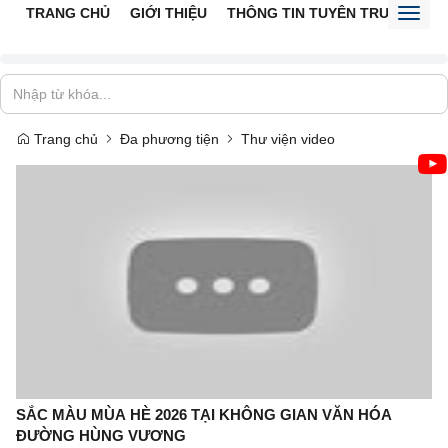
TRANG CHỦ
GIỚI THIỆU
THÔNG TIN TUYÊN TRUYỀN
V
Toggl
naviga
Trang chủ
Đa phương tiện
Thư viện video
SẮC MÀU MÙA HÈ 2026 TẠI KHÔNG GIAN VĂN HÓA
ĐƯỜNG HÙNG VƯƠNG