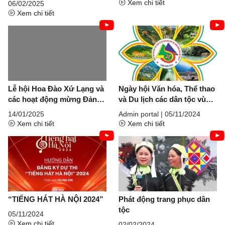
Xem chi tiết
06/02/2025
Xem chi tiết
Lễ hội Hoa Đào Xứ Lạng và
Ngày hội Văn hóa, Thể thao
các hoạt động mừng Đảng,
và Du lịch các dân tộc vùng
mừng Xuân Ất Tỵ năm 2025
Đông Bắc lần thứ XI -
14/01/2025
Admin portal |
05/11/2024
02/11/2024 Ngày hội Văn
Xem chi tiết
Xem chi tiết
hóa, Thể thao và Du lịch các
dân tộc vùng Đông Bắc lần
thứ XI - 02/11/2024
“TIẾNG HÁT HÀ NỘI 2024”
Phát động trang phục dân
tộc
05/11/2024
Xem chi tiết
02/02/2024