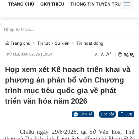
TRANG CHỦ
GIỚI THIỆU
THÔNG TIN TUYÊN TRUYỀN
V
Toggl
naviga
Trang chủ
Tin tức - Sự kiện
Tin hoạt động
+
A
-
A
|
Thứ sáu, 03/07/2026
|
10:14
A
Họp xem xét Kế hoạch triển khai và
phương án phân bổ vốn Chương
trình mục tiêu quốc gia về phát
triển văn hóa năm 2026
Chia sẻ
Đọc bài
Lưu
Chiều ngày 29/6/2026, tại Sở Văn hóa, Thể
thao và Du lịch tỉnh Lạng Sơn, đồng chí Phạm Đức