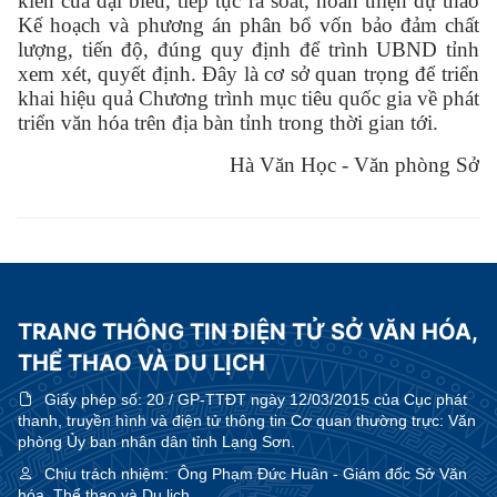
kiến của đại biểu, tiếp tục rà soát, hoàn thiện dự thảo
Kế hoạch và phương án phân bổ vốn bảo đảm chất
lượng, tiến độ, đúng quy định để trình UBND tỉnh
xem xét, quyết định. Đây là cơ sở quan trọng để triển
khai hiệu quả Chương trình mục tiêu quốc gia về phát
triển văn hóa trên địa bàn tỉnh trong thời gian tới.
Hà Văn Học - Văn phòng Sở
TRANG THÔNG TIN ĐIỆN TỬ SỞ VĂN HÓA,
THỂ THAO VÀ DU LỊCH
Giấy phép số:
20 / GP-TTĐT ngày 12/03/2015 của Cục phát
thanh, truyền hình và điện tử thông tin Cơ quan thường trực: Văn
phòng Ủy ban nhân dân tỉnh Lạng Sơn.
Chịu trách nhiệm:
Ông Phạm Đức Huân - Giám đốc Sở Văn
hóa, Thể thao và Du lịch