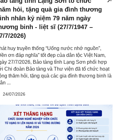
ảo tàng tỉnh Lạng Sơn tổ chức
hăm hỏi, tặng quà gia đình thương
inh nhân kỷ niệm 79 năm ngày
hương binh - liệt sĩ (27/7/1947 –
7/7/2026)
hát huy truyền thống “Uống nước nhớ nguồn”,
Đền ơn đáp nghĩa” tốt đẹp của dân tộc Việt Nam,
gày 27/7/2026, Bảo tàng tỉnh Lạng Sơn phối hợp
ới Chi đoàn Bảo tàng và Thư viện đã tổ chức hoạt
ộng thăm hỏi, tặng quà các gia đình thương binh là
ân ...
24/07/2026