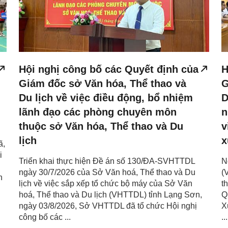
Hội nghị công bố các Quyết định của
H
Giám đốc sở Văn hóa, Thể thao và
G
Du lịch về việc điều động, bổ nhiệm
D
lãnh đạo các phòng chuyên môn
n
thuộc sở Văn hóa, Thể thao và Du
v
lịch
x
ã,
i
Triển khai thực hiện Đề án số 130/ĐA-SVHTTDL
N
ngày 30/7/2026 của Sở Văn hoá, Thể thao và Du
(
h
lịch về việc sắp xếp tổ chức bộ máy của Sở Văn
t
hoá, Thể thao và Du lịch (VHTTDL) tỉnh Lạng Sơn,
Q
ngày 03/8/2026, Sở VHTTDL đã tổ chức Hội nghị
X
công bố các ...
...