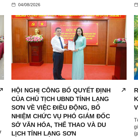
04/08/2026
HỘI NGHỊ CÔNG BỐ QUYẾT ĐỊNH
R
CỦA CHỦ TỊCH UBND TỈNH LẠNG
K
SƠN VỀ VIỆC ĐIỀU ĐỘNG, BỔ
V
NHIỆM CHỨC VỤ PHÓ GIÁM ĐỐC
T
SỞ VĂN HÓA, THỂ THAO VÀ DU
g
ư
LỊCH TỈNH LẠNG SƠN
(