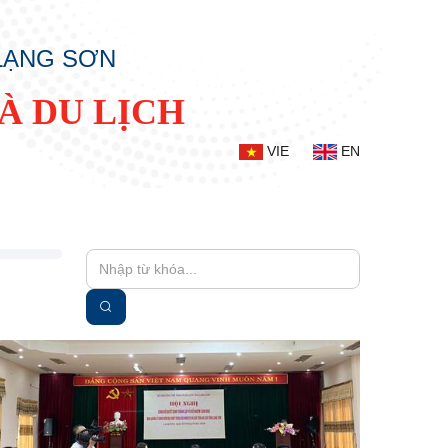
 LẠNG SƠN
À DU LỊCH
VIE
EN