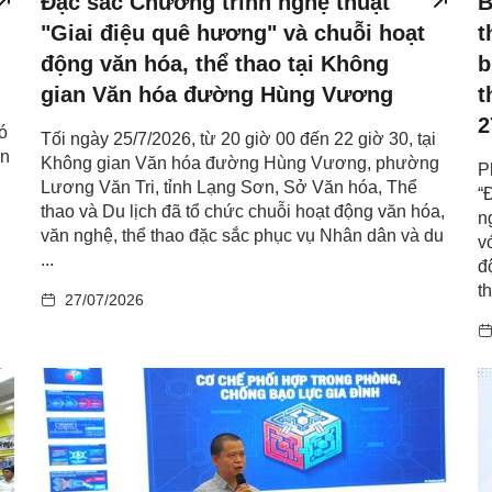
Đặc sắc Chương trình nghệ thuật
B
"Giai điệu quê hương" và chuỗi hoạt
t
động văn hóa, thể thao tại Không
b
gian Văn hóa đường Hùng Vương
t
2
ó
Tối ngày 25/7/2026, từ 20 giờ 00 đến 22 giờ 30, tại
an
Không gian Văn hóa đường Hùng Vương, phường
P
Lương Văn Tri, tỉnh Lạng Sơn, Sở Văn hóa, Thể
“
thao và Du lịch đã tổ chức chuỗi hoạt động văn hóa,
n
văn nghệ, thể thao đặc sắc phục vụ Nhân dân và du
v
...
đ
th
27/07/2026