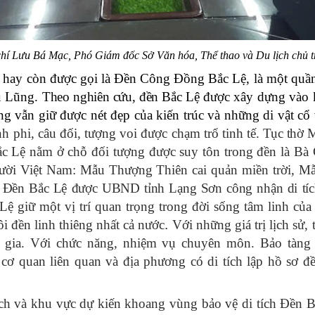
hí Lưu Bá Mạc, Phó Giám đốc Sở Văn hóa, Thể thao và Du lịch chủ tr
hay còn được gọi là Đền Công Đồng Bắc Lệ, là một quần t
u Lũng.
Theo nghiên cứu, đền Bắc Lệ
được xây dựng vào 
g vẫn giữ được nét đẹp của kiến trúc và những di vật cổ v
h phi, câu đối, tượng voi được chạm trổ tinh tế
. Tục thờ 
ắc Lệ nằm ở chỗ đối tượng được suy tôn trong đền là B
ười Việt Nam: Mẫu Thượng Thiên cai quản miền trời, M
Đền Bắc Lệ được UBND tỉnh Lạng Sơn công nhận di tích 
ệ giữ một vị trí quan trọng trong đời sống tâm linh của
i đền linh thiêng nhất cả nước
.
Với những giá trị lịch sử,
 gia.
Với chức năng, nhiệm vụ chuyên môn. Bảo tàng 
 quan liên quan và địa phương có di tích lập hồ sơ đề
tích và khu vực dự kiến khoang vùng bảo vệ di tích Đền 