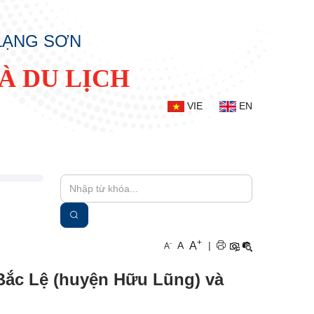
 LẠNG SƠN
À DU LỊCH
VIE
EN
+
A
-
A
|
A
 Bắc Lệ (huyện Hữu Lũng) và