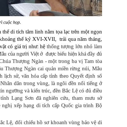
ì cuộc họp.
hể di tích tâm linh nằm tọa lạc trên một ngọn
khoảng thế kỷ XVI-XVII, trải qua năm tháng,
ật có giá trị như: hệ
thống tượng lớn nhỏ làm
Mẫu của người Việt ở được biểu hiện khá đầy đủ
à Chúa Thượng Ngàn - một trong ba vị Tam tòa
ẫu Thượng Ngàn cai quản miền rừng núi, Mẫu
lịch sử, văn hóa cấp tỉnh theo
Quyết định số
 Nhân dân trong vùng, là ngôi đền nổi tiếng ở
 tín ngưỡng và kiến trúc, đền Bắc Lệ có đủ điều
tỉnh Lạng Sơn đã nghiên cứu, tham mưu sở
 nghị xếp hạng di tích cấp Quốc gia trình Bộ
Bắc Lệ, đối chiếu hồ sơ khoanh vùng bảo vệ di