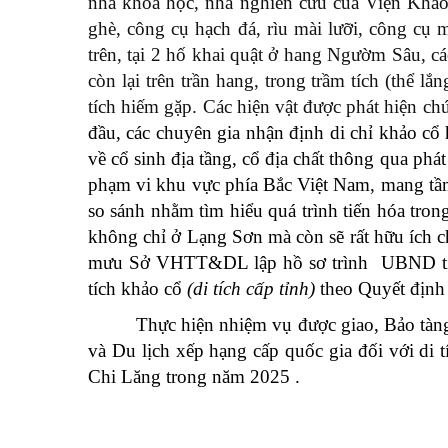
nhà khoa học, nhà nghiên cứu của Viện Khảo 
ghè, công cụ hạch đá, rìu mài lưỡi, công cụ
trên, tại 2 hố khai quật ở hang Ngườm Sâu, c
còn lại trên trần hang, trong trầm tích (thể l
tích hiếm gặp. Các hiện vật được phát hiện chứ
đầu, các chuyên gia nhận định di chỉ khảo cổ
về cổ sinh địa tầng, cổ địa chất thông qua phá
phạm vi khu vực phía Bắc Việt Nam, mang tầm 
so sánh nhằm tìm hiểu quá trình tiến hóa tron
không chỉ ở Lạng Sơn mà còn sẽ rất hữu ích 
mưu Sở VHTT&DL lập hồ sơ trình UBND 
tích khảo cổ
(di tích cấp tỉnh)
theo Quyết địn
Thực hiện nhiệm vụ được giao, Bảo tàng
và Du lịch xếp hạng cấp quốc gia đối với d
Chi Lăng trong năm 2025 .