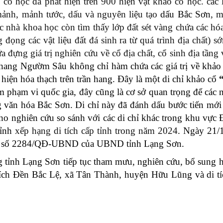
cổ học đã phát hiện trên 900 hiện vật khảo cổ học. các 
 mảnh, mảnh tước, dấu và nguyên liệu tạo
dấu Bắc Sơn
, m
ác nhà khoa học còn tìm thấy lớp đất sét vàng chứa các h
ắng đọng các vật liệu đất đá sinh ra từ quá trình địa chất)
a đựng giá trị nghiên cứu về cổ địa chất, cổ sinh địa tầng
 hang Ngườm Sâu không chỉ hàm chứa các giá trị về khảo
t hiện hóa thạch trên trần hang. Đây là một di chỉ khảo cổ
phạm vi quốc gia, đây cũng là cơ sở quan trọng để các n
g văn hóa Bắc Sơn. Di chỉ này đã đánh dấu bước tiến mới 
cho nghiên cứu so sánh với các di chỉ khác trong khu vự
tỉnh
xếp hạng di tích cấp tỉnh trong năm 2024
. Ngày 21
h số 2284/QĐ-UBND của UBND tỉnh Lạng Sơn.
 tỉnh Lạng Sơn tiếp tục tham mưu, nghiên cứu, bổ sung 
i tích Đền Bắc Lệ, xã Tân Thành, huyện Hữu Lũng và di 