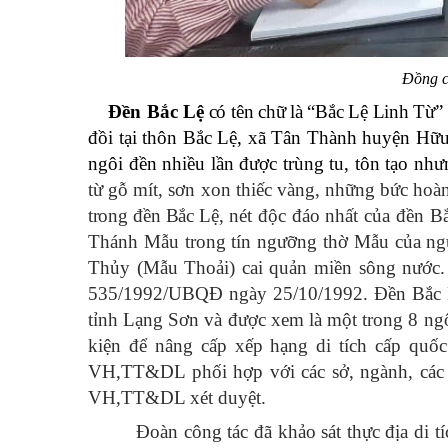
Đồng c
Đ
ền Bắc Lệ
có tên chữ là “Bắc Lệ Linh Từ”
đồi tại thôn Bắc Lệ, xã Tân Thành huyện Hữ
ngôi đền nhiều lần được trùng tu, tôn tạo nhưn
từ gỗ mít, sơn xon thiếc vàng, những bức hoàn
trong đền Bắc Lệ,
nét độc đáo nhất của đền B
Thánh Mẫu trong tín ngưỡng thờ Mẫu của ng
Thủy (Mẫu Thoải) cai quản miền sông nước.
535/1992/UBQĐ ngày 25/10/1992.
Đền Bắc L
tỉnh Lạng Sơn và được xem là một trong 8 ngô
kiện để nâng cấp xếp hạng di tích cấp quốc
VH,TT&DL phối hợp với các sở, ngành, các cơ
VH,TT&DL xét duyệt.
Đoàn công tác đã khảo sát thực địa di 