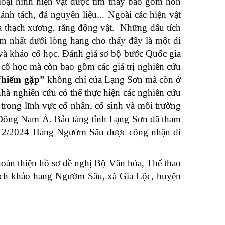
loại hình hiện vật được tìm thấy bao gồm hòn
ảnh tách, đá nguyên liệu... Ngoài các hiện vật
óa thạch xương, răng động vật. Những dấu tích
 sớm nhất dưới lòng hang cho thấy đây là một di
 và khảo cổ học.
Đánh giá sơ bộ bước Quốc gia
 cổ học mà còn bao gồm các giá trị nghiên cứu
“hiếm gặp”
không chỉ của Lạng Sơn mà còn ở
hà nghiên cứu có thể thực hiện các nghiên cứu
trong lĩnh vực cổ nhân, cổ sinh và môi trường
c Đông Nam Á. Bảo tàng tỉnh Lạng Sơn đã tham
/12/2024
Hang Ngườm Sâu được
công nhận di
hoàn thiện hồ sơ đề nghị Bộ Văn hóa, Thể thao
tích khảo hang Ngườm Sâu, xã Gia Lộc, huyện