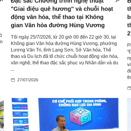
Đặc sắc Chương trình nghệ thuật
B
"Giai điệu quê hương" và chuỗi hoạt
t
động văn hóa, thể thao tại Không
b
gian Văn hóa đường Hùng Vương
t
2
ó
Tối ngày 25/7/2026, từ 20 giờ 00 đến 22 giờ 30, tại
an
Không gian Văn hóa đường Hùng Vương, phường
P
Lương Văn Tri, tỉnh Lạng Sơn, Sở Văn hóa, Thể
“
thao và Du lịch đã tổ chức chuỗi hoạt động văn hóa,
n
văn nghệ, thể thao đặc sắc phục vụ Nhân dân và du
v
...
đ
th
27/07/2026