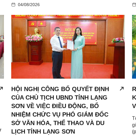
04/08/2026
HỘI NGHỊ CÔNG BỐ QUYẾT ĐỊNH
R
CỦA CHỦ TỊCH UBND TỈNH LẠNG
K
SƠN VỀ VIỆC ĐIỀU ĐỘNG, BỔ
V
NHIỆM CHỨC VỤ PHÓ GIÁM ĐỐC
T
SỞ VĂN HÓA, THỂ THAO VÀ DU
g
ư
LỊCH TỈNH LẠNG SƠN
(