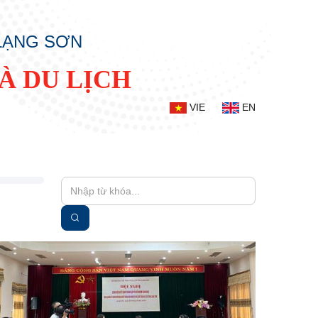
 LẠNG SƠN
À DU LỊCH
VIE
EN