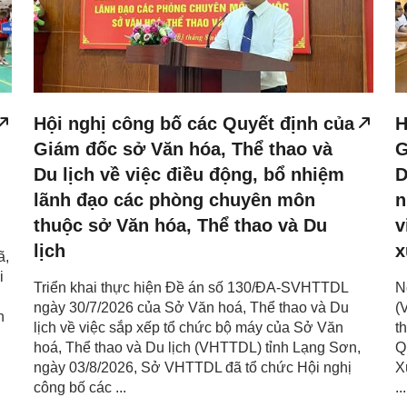
Hội nghị công bố các Quyết định của
H
Giám đốc sở Văn hóa, Thể thao và
G
Du lịch về việc điều động, bổ nhiệm
D
lãnh đạo các phòng chuyên môn
n
thuộc sở Văn hóa, Thể thao và Du
v
lịch
x
ã,
i
Triển khai thực hiện Đề án số 130/ĐA-SVHTTDL
N
ngày 30/7/2026 của Sở Văn hoá, Thể thao và Du
(
h
lịch về việc sắp xếp tổ chức bộ máy của Sở Văn
t
hoá, Thể thao và Du lịch (VHTTDL) tỉnh Lạng Sơn,
Q
ngày 03/8/2026, Sở VHTTDL đã tổ chức Hội nghị
X
công bố các ...
...