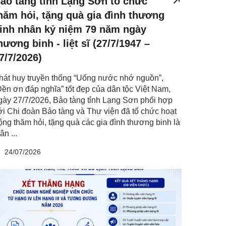
ảo tàng tỉnh Lạng Sơn tổ chức
hăm hỏi, tặng quà gia đình thương
inh nhân kỷ niệm 79 năm ngày
hương binh - liệt sĩ (27/7/1947 –
7/7/2026)
hát huy truyền thống “Uống nước nhớ nguồn”,
Đền ơn đáp nghĩa” tốt đẹp của dân tộc Việt Nam,
gày 27/7/2026, Bảo tàng tỉnh Lạng Sơn phối hợp
ới Chi đoàn Bảo tàng và Thư viện đã tổ chức hoạt
ộng thăm hỏi, tặng quà các gia đình thương binh là
ân ...
24/07/2026