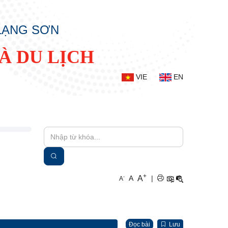
 LẠNG SƠN
À DU LỊCH
VIE
EN
+
A
-
A
|
A
Đọc bài
Lưu