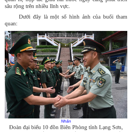
sâu rộng trên nhiều lĩnh vực.
Dưới đây là một số hình ảnh của buổi tham
quan:
Nhãn
Đoàn đại biểu 10 đồn Biên Phòng tỉnh Lạng Sơn,