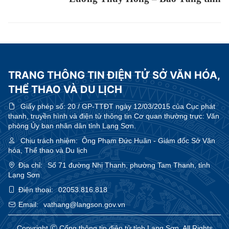
TRANG THÔNG TIN ĐIỆN TỬ SỞ VĂN HÓA,
THỂ THAO VÀ DU LỊCH
Giấy phép số:
20 / GP-TTĐT ngày 12/03/2015 của Cục phát
thanh, truyền hình và điện tử thông tin Cơ quan thường trực: Văn
phòng Ủy ban nhân dân tỉnh Lạng Sơn.
Chịu trách nhiệm:
Ông Phạm Đức Huân - Giám đốc Sở Văn
hóa, Thể thao và Du lịch
Địa chỉ:
Số 71 đường Nhị Thanh, phường Tam Thanh, tỉnh
Lạng Sơn
Điện thoại:
02053.816.818
Email:
vathang@langson.gov.vn
Copyright Ⓒ Cổng thông tin điện tử tỉnh Lạng Sơn. All Rights