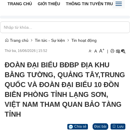
TRANG CHỦ
GIỚI THIỆU
THÔNG TIN TUYÊN TRUYỀN
V
Toggl
naviga
Trang chủ
Tin tức - Sự kiện
Tin hoạt động
+
A
-
A
|
Thứ ba, 16/06/2026
|
15:52
A
ĐOÀN ĐẠI BIỂU BĐBP ĐỊA KHU
BẰNG TƯỜNG, QUẢNG TÂY,TRUNG
QUỐC VÀ ĐOÀN ĐẠI BIỂU 10 ĐỒN
BIÊN PHÒNG TỈNH LẠNG SƠN,
VIỆT NAM THAM QUAN BẢO TÀNG
TỈNH
Chia sẻ
Đọc bài
Lưu