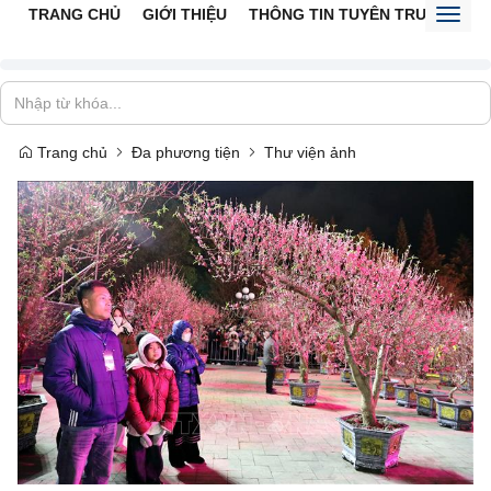
TRANG CHỦ
GIỚI THIỆU
THÔNG TIN TUYÊN TRUYỀN
V
Toggl
naviga
Trang chủ
Đa phương tiện
Thư viện ảnh