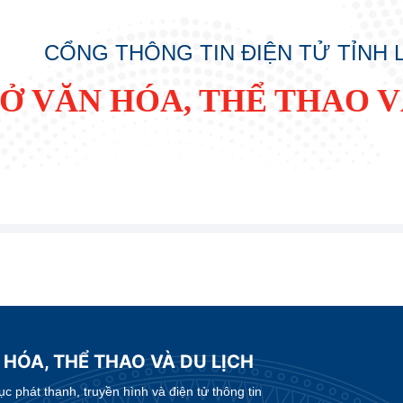
CỔNG THÔNG TIN ĐIỆN TỬ TỈNH
SỞ VĂN HÓA, THỂ THAO V
 HÓA, THỂ THAO VÀ DU LỊCH
 phát thanh, truyền hình và điện tử thông tin