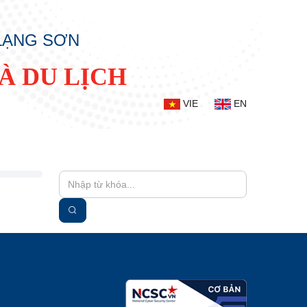
 LẠNG SƠN
À DU LỊCH
VIE
EN