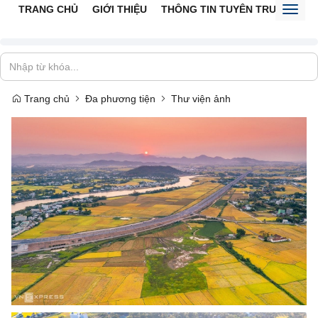
TRANG CHỦ
GIỚI THIỆU
THÔNG TIN TUYÊN TRUYỀN
V
Toggl
naviga
Trang chủ
Đa phương tiện
Thư viện ảnh