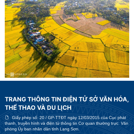
TRANG THÔNG TIN ĐIỆN TỬ SỞ VĂN HÓA,
THỂ THAO VÀ DU LỊCH
Giấy phép số:
20 / GP-TTĐT ngày 12/03/2015 của Cục phát
thanh, truyền hình và điện tử thông tin Cơ quan thường trực: Văn
phòng Ủy ban nhân dân tỉnh Lạng Sơn.