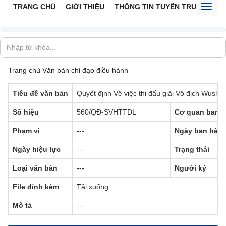
TRANG CHỦ
GIỚI THIỆU
THÔNG TIN TUYÊN TRUYỀN
V
Toggl
naviga
Trang chủ
Văn bản chỉ đạo điều hành
Tiêu đề văn bản
Quyết định Về việc thi đấu giải Vô địch Wushu 
Số hiệu
560/QĐ-SVHTTDL
Cơ quan ban 
Phạm vi
---
Ngày ban hàn
Ngày hiệu lực
---
Trạng thái
Loại văn bản
---
Người ký
File đính kèm
Tải xuống
Mô tả
---