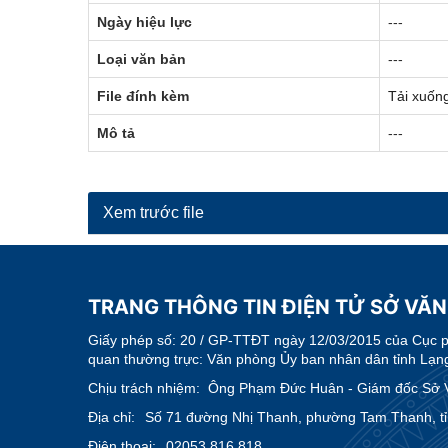
Ngày hiệu lực
---
Loại văn bản
---
File đính kèm
Tải xuốn
Mô tả
---
Xem trước file
TRANG THÔNG TIN ĐIỆN TỬ SỞ VĂN
Giấy phép số:
20 / GP-TTĐT ngày 12/03/2015 của Cục phá
quan thường trực: Văn phòng Ủy ban nhân dân tỉnh Lạn
Chịu trách nhiệm:
Ông Phạm Đức Huân - Giám đốc Sở Vă
Địa chỉ:
Số 71 đường Nhị Thanh, phường Tam Thanh, t
Điện thoại:
02053.816.818