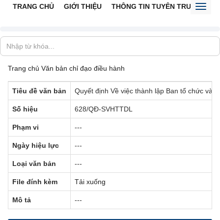
TRANG CHỦ
GIỚI THIỆU
THÔNG TIN TUYÊN TRUYỀN
V
Toggl
naviga
Trang chủ
Văn bản chỉ đạo điều hành
Tiêu đề văn bản
Quyết định Về việc thành lập Ban tổ chức và c
Số hiệu
628/QĐ-SVHTTDL
Phạm vi
---
Ngày hiệu lực
---
T
Loại văn bản
---
File đính kèm
Tải xuống
Mô tả
---