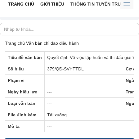
TRANG CHỦ
GIỚI THIỆU
THÔNG TIN TUYÊN TRUYỀN
V
Toggl
naviga
Trang chủ
Văn bản chỉ đạo điều hành
Tiêu đề văn bản
Quyết định Về việc tập huấn và thi đấu giải Vô
Số hiệu
379/QĐ-SVHTTDL
Cơ qu
Phạm vi
---
Ngày 
Ngày hiệu lực
---
Trạng 
Loại văn bản
---
Người
File đính kèm
Tải xuống
Mô tả
---