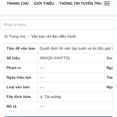
TRANG CHỦ
GIỚI THIỆU
THÔNG TIN TUYÊN TRUYỀN
V
Toggl
naviga
Trang chủ
Văn bản chỉ đạo điều hành
Tiêu đề văn bản
Quyết định Về việc tập huấn và thi đấu giải Vô
Số hiệu
380/QĐ-SVHTTDL
Cơ qu
Phạm vi
---
Ngày 
Ngày hiệu lực
---
Trạng
Loại văn bản
---
Người
File đính kèm
Tải xuống
Mô tả
---