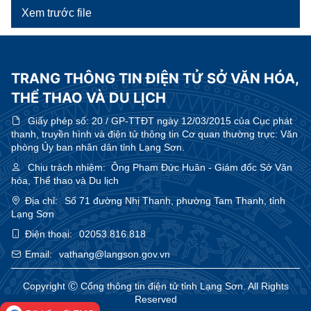
Xem trước file
TRANG THÔNG TIN ĐIỆN TỬ SỞ VĂN HÓA,
THỂ THAO VÀ DU LỊCH
Giấy phép số:
20 / GP-TTĐT ngày 12/03/2015 của Cục phát
thanh, truyền hình và điện tử thông tin Cơ quan thường trực: Văn
phòng Ủy ban nhân dân tỉnh Lạng Sơn.
Chịu trách nhiệm:
Ông Phạm Đức Huân - Giám đốc Sở Văn
hóa, Thể thao và Du lịch
Địa chỉ:
Số 71 đường Nhị Thanh, phường Tam Thanh, tỉnh
Lạng Sơn
Điện thoại:
02053.816.818
Email:
vathang@langson.gov.vn
Copyright Ⓒ Cổng thông tin điện tử tỉnh Lạng Sơn. All Rights
Reserved