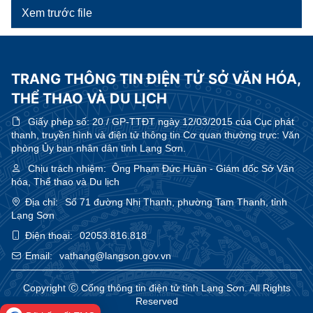
Xem trước file
TRANG THÔNG TIN ĐIỆN TỬ SỞ VĂN HÓA,
THỂ THAO VÀ DU LỊCH
Giấy phép số:
20 / GP-TTĐT ngày 12/03/2015 của Cục phát
thanh, truyền hình và điện tử thông tin Cơ quan thường trực: Văn
phòng Ủy ban nhân dân tỉnh Lạng Sơn.
Chịu trách nhiệm:
Ông Phạm Đức Huân - Giám đốc Sở Văn
hóa, Thể thao và Du lịch
Địa chỉ:
Số 71 đường Nhị Thanh, phường Tam Thanh, tỉnh
Lạng Sơn
Điện thoại:
02053.816.818
Email:
vathang@langson.gov.vn
Copyright Ⓒ Cổng thông tin điện tử tỉnh Lạng Sơn. All Rights
Reserved