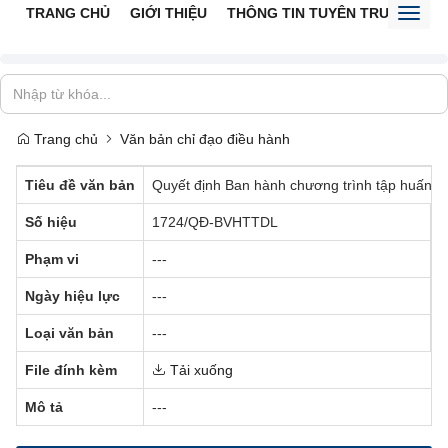
TRANG CHỦ
GIỚI THIỆU
THÔNG TIN TUYÊN TRUYỀN
V
Toggl
naviga
Trang chủ
Văn bản chỉ đạo điều hành
Tiêu đề văn bản
Quyết định Ban hành chương trình tập huấn ch
Số hiệu
1724/QĐ-BVHTTDL
C
Phạm vi
---
N
Ngày hiệu lực
---
T
Loại văn bản
---
N
File đính kèm
Tải xuống
Mô tả
---