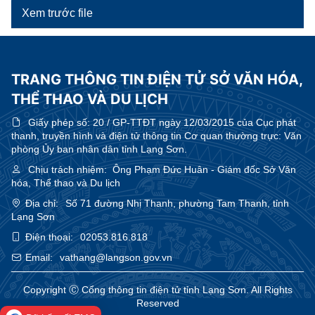
Xem trước file
TRANG THÔNG TIN ĐIỆN TỬ SỞ VĂN HÓA,
THỂ THAO VÀ DU LỊCH
Giấy phép số:
20 / GP-TTĐT ngày 12/03/2015 của Cục phát
thanh, truyền hình và điện tử thông tin Cơ quan thường trực: Văn
phòng Ủy ban nhân dân tỉnh Lạng Sơn.
Chịu trách nhiệm:
Ông Phạm Đức Huân - Giám đốc Sở Văn
hóa, Thể thao và Du lịch
Địa chỉ:
Số 71 đường Nhị Thanh, phường Tam Thanh, tỉnh
Lạng Sơn
Điện thoại:
02053.816.818
Email:
vathang@langson.gov.vn
Copyright Ⓒ Cổng thông tin điện tử tỉnh Lạng Sơn. All Rights
Reserved