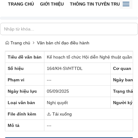
TRANG CHỦ
GIỚI THIỆU
THÔNG TIN TUYÊN TRUYỀN
V
Toggl
naviga
Trang chủ
Văn bản chỉ đạo điều hành
Tiêu đề văn bản
Kế hoạch tổ chức Hội diễn Nghệ thuật quần c
Số hiệu
164/KH-SVHTTDL
Cơ quan ba
Phạm vi
---
Ngày ban h
Ngày hiệu lực
05/09/2025
Trạng thái
Loại văn bản
Nghị quyết
Người ký
File đính kèm
Tải xuống
Mô tả
---