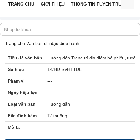
TRANG CHỦ
GIỚI THIỆU
THÔNG TIN TUYÊN TRUYỀN
V
Toggl
naviga
Trang chủ
Văn bản chỉ đạo điều hành
Tiêu đề văn bản
Hướng dẫn Trang trí địa điểm bỏ phiếu, tuyên
Số hiệu
14/HD-SVHTTDL
Phạm vi
---
Ngày hiệu lực
---
Loại văn bản
Hướng dẫn
File đính kèm
Tải xuống
Mô tả
---