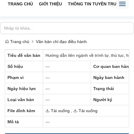
TRANG CHỦ
GIỚI THIỆU
THÔNG TIN TUYÊN TRUYỀN
V
Toggl
naviga
Trang chủ
Văn bản chỉ đạo điều hành
Tiêu đề văn bản
Hướng dẫn liên ngành về trình tự, thủ tục, hồ
Số hiệu
---
Cơ quan ban hành
Phạm vi
---
Ngày ban hành
Ngày hiệu lực
---
Trạng thái
Loại văn bản
---
Người ký
File đính kèm
Tải xuống
,
Tải xuống
Mô tả
---