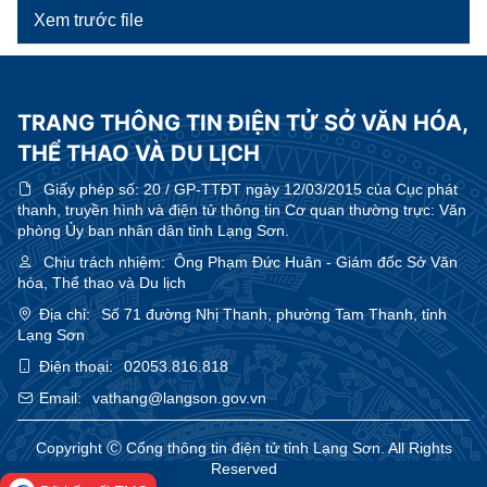
Xem trước file
TRANG THÔNG TIN ĐIỆN TỬ SỞ VĂN HÓA,
THỂ THAO VÀ DU LỊCH
Giấy phép số:
20 / GP-TTĐT ngày 12/03/2015 của Cục phát
thanh, truyền hình và điện tử thông tin Cơ quan thường trực: Văn
phòng Ủy ban nhân dân tỉnh Lạng Sơn.
Chịu trách nhiệm:
Ông Phạm Đức Huân - Giám đốc Sở Văn
hóa, Thể thao và Du lịch
Địa chỉ:
Số 71 đường Nhị Thanh, phường Tam Thanh, tỉnh
Lạng Sơn
Điện thoại:
02053.816.818
Email:
vathang@langson.gov.vn
Copyright Ⓒ Cổng thông tin điện tử tỉnh Lạng Sơn. All Rights
Reserved