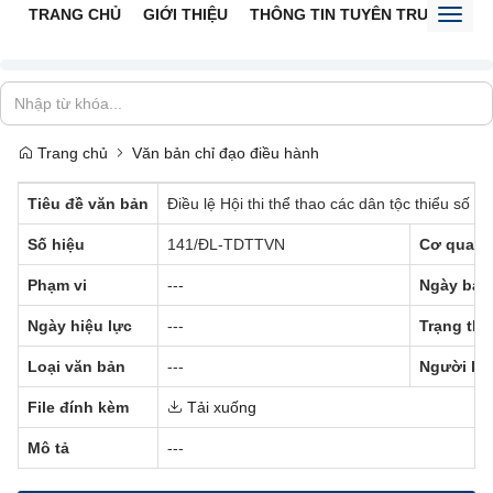
TRANG CHỦ
GIỚI THIỆU
THÔNG TIN TUYÊN TRUYỀN
V
Toggl
naviga
Trang chủ
Văn bản chỉ đạo điều hành
Tiêu đề văn bản
Điều lệ Hội thi thể thao các dân tộc thiểu số t
Số hiệu
141/ĐL-TDTTVN
Cơ quan 
Phạm vi
---
Ngày ban
Ngày hiệu lực
---
Trạng thá
Loại văn bản
---
Người ký
File đính kèm
Tải xuống
Mô tả
---