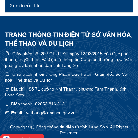
Xem trước file
TRANG THÔNG TIN ĐIỆN TỬ SỞ VĂN HÓA,
THỂ THAO VÀ DU LỊCH
Giấy phép số:
20 / GP-TTĐT ngày 12/03/2015 của Cục phát
thanh, truyền hình và điện tử thông tin Cơ quan thường trực: Văn
phòng Ủy ban nhân dân tỉnh Lạng Sơn.
Chịu trách nhiệm:
Ông Phạm Đức Huân - Giám đốc Sở Văn
hóa, Thể thao và Du lịch
Địa chỉ:
Số 71 đường Nhị Thanh, phường Tam Thanh, tỉnh
Lạng Sơn
Điện thoại:
02053.816.818
Email:
vathang@langson.gov.vn
Copyright Ⓒ Cổng thông tin điện tử tỉnh Lạng Sơn. All Rights
Reserved