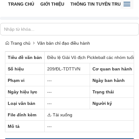
TRANG CHỦ
GIỚI THIỆU
THÔNG TIN TUYÊN TRUYỀN
V
Toggl
naviga
Trang chủ
Văn bản chỉ đạo điều hành
Tiêu đề văn bản
Điều lệ Giải Vô địch Pickleball các nhóm tuổi 
Số hiệu
209/ĐL-TDTTVN
Cơ quan ban hành
Phạm vi
---
Ngày ban hành
Ngày hiệu lực
---
Trạng thái
Loại văn bản
---
Người ký
File đính kèm
Tải xuống
Mô tả
---