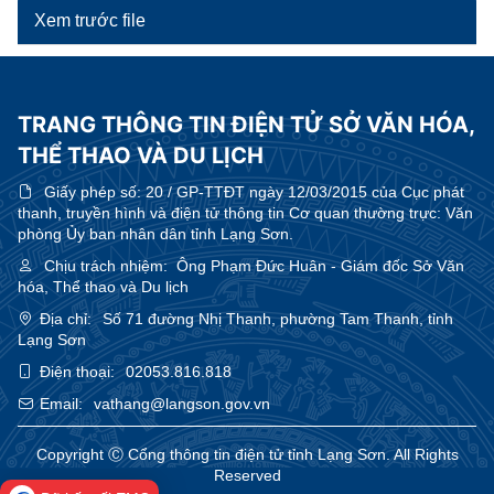
Xem trước file
TRANG THÔNG TIN ĐIỆN TỬ SỞ VĂN HÓA,
THỂ THAO VÀ DU LỊCH
Giấy phép số:
20 / GP-TTĐT ngày 12/03/2015 của Cục phát
thanh, truyền hình và điện tử thông tin Cơ quan thường trực: Văn
phòng Ủy ban nhân dân tỉnh Lạng Sơn.
Chịu trách nhiệm:
Ông Phạm Đức Huân - Giám đốc Sở Văn
hóa, Thể thao và Du lịch
Địa chỉ:
Số 71 đường Nhị Thanh, phường Tam Thanh, tỉnh
Lạng Sơn
Điện thoại:
02053.816.818
Email:
vathang@langson.gov.vn
Copyright Ⓒ Cổng thông tin điện tử tỉnh Lạng Sơn. All Rights
Reserved