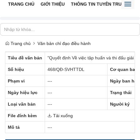
TRANG CHỦ
GIỚI THIỆU
THÔNG TIN TUYÊN TRUYỀN
V
Toggl
naviga
Trang chủ
Văn bản chỉ đạo điều hành
Tiêu đề văn bản
"Quyết định Về việc tập huấn và thi đấu giải 
Số hiệu
468/QĐ-SVHTTDL
Cơ quan ban 
Phạm vi
---
Ngày ban hàn
Ngày hiệu lực
---
Trạng thái
Loại văn bản
---
Người ký
File đính kèm
Tải xuống
Mô tả
---