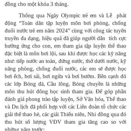
đồng cho một khóa 3 tháng.
Thông qua
Ngày Olympic trẻ em và
Lễ phát
động “Toàn dân tập luyện môn bơi phòng, chống
đuối nước trẻ em năm 2024” cùng với công tác tuyên
truyền đa dạng, hiệu quả đã giúp người dân
tích cực
hưởng ứng cho con, em tham gia tập luyện thể thao
đặc biệt là môn bơi lội, sau khi được học các kỹ năng
như: tiếp nước an toàn, đứng nước, thở dưới nước, kỹ
năng phòng, chống đuối nước, các em sẽ được học
bơi ếch, bơi sải, bơi ngửa và bơi bướm. Bên cạnh đó
các lớp Bóng đá, Cầu lông, Bóng chuyền là những
môn thu hút đông học sinh tham gia. Để góp phần
đánh giá phong trào tập luyện, Sở Văn hóa, Thể thao
và Du lịch đã phối hợp với các Liên đoàn tổ chức các
giải thể thao hè, các giải Thiếu niên, Nhi đồng qua đó
thu hút số lượng VĐV tham gia tăng cao so với
những năm trước: