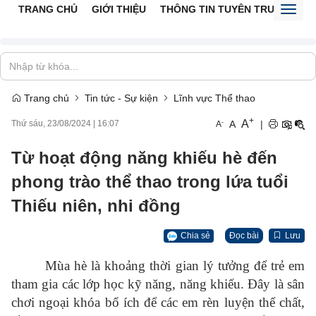
TRANG CHỦ
GIỚI THIỆU
THÔNG TIN TUYÊN TRUYỀN
V
Toggl
naviga
Trang chủ
Tin tức - Sự kiện
Lĩnh vực Thể thao
+
A
-
A
|
Thứ sáu, 23/08/2024
|
16:07
A
Từ hoạt động năng khiếu hè đến
phong trào thể thao trong lứa tuổi
Thiếu niên, nhi đồng
Chia sẻ
Đọc bài
Lưu
Mùa hè là khoảng thời gian lý tưởng để trẻ em
tham gia các lớp học kỹ năng, năng khiếu. Đây là sân
chơi ngoại khóa bổ ích để các em rèn luyện thể chất,