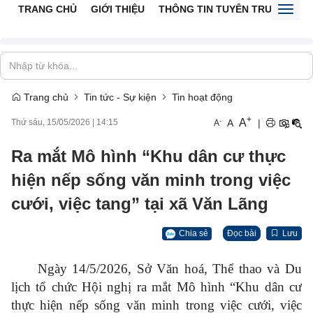
TRANG CHỦ
GIỚI THIỆU
THÔNG TIN TUYÊN TRUYỀN
V
Toggl
naviga
Trang chủ
Tin tức - Sự kiện
Tin hoạt động
+
A
-
A
|
Thứ sáu, 15/05/2026
|
14:15
A
Ra mắt Mô hình “Khu dân cư thực
hiện nếp sống văn minh trong việc
cưới, việc tang” tại xã Văn Lãng
Chia sẻ
Đọc bài
Lưu
Ngày 14/5/2026, Sở Văn hoá, Thể thao và Du
lịch tổ chức
Hội nghị ra mắt Mô hình “Khu dân cư
thực hiện nếp sống văn minh trong việc cưới, việc