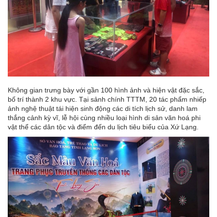
Không gian trưng bày với gần 100 hình ảnh và hiện vật đặc sắc,
bố trí thành 2 khu vực. Tại sảnh chính TTTM, 20 tác phẩm nhiếp
ảnh nghệ thuật tái hiện sinh động các di tích lịch sử, danh lam
thắng cảnh kỳ vĩ, lễ hội cùng nhiều loại hình di sản văn hoá phi
vật thể các dân tộc và điểm đến du lịch tiêu biểu của Xứ Lạng.