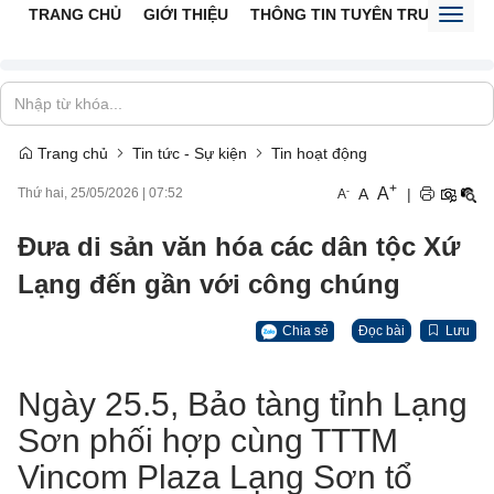
TRANG CHỦ
GIỚI THIỆU
THÔNG TIN TUYÊN TRUYỀN
V
Toggl
naviga
Trang chủ
Tin tức - Sự kiện
Tin hoạt động
+
A
-
A
|
Thứ hai, 25/05/2026
|
07:52
A
Đưa di sản văn hóa các dân tộc Xứ
Lạng đến gần với công chúng
Chia sẻ
Đọc bài
Lưu
Ngày 25.5, Bảo tàng tỉnh Lạng
Sơn phối hợp cùng TTTM
Vincom Plaza Lạng Sơn tổ