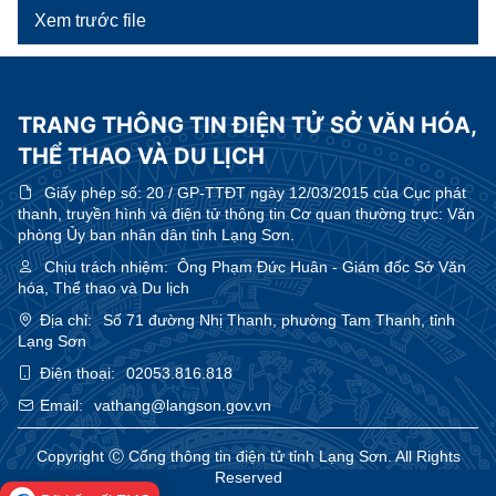
Xem trước file
TRANG THÔNG TIN ĐIỆN TỬ SỞ VĂN HÓA,
THỂ THAO VÀ DU LỊCH
Giấy phép số:
20 / GP-TTĐT ngày 12/03/2015 của Cục phát
thanh, truyền hình và điện tử thông tin Cơ quan thường trực: Văn
phòng Ủy ban nhân dân tỉnh Lạng Sơn.
Chịu trách nhiệm:
Ông Phạm Đức Huân - Giám đốc Sở Văn
hóa, Thể thao và Du lịch
Địa chỉ:
Số 71 đường Nhị Thanh, phường Tam Thanh, tỉnh
Lạng Sơn
Điện thoại:
02053.816.818
Email:
vathang@langson.gov.vn
Copyright Ⓒ Cổng thông tin điện tử tỉnh Lạng Sơn. All Rights
Reserved