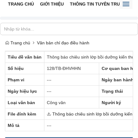
TRANG CHỦ
GIỚI THIỆU
THÔNG TIN TUYÊN TRUYỀN
V
Toggl
naviga
Trang chủ
Văn bản chỉ đạo điều hành
Tiêu đề văn bản
Thông báo chiêu sinh lớp bồi dưỡng kiến thức b
Số hiệu
128/TB-ĐHVHHN
Cơ quan ban hà
Phạm vi
---
Ngày ban hành
Ngày hiệu lực
---
Trạng thái
Loại văn bản
Công văn
Người ký
File đính kèm
Thông báo chiêu sinh lớp bồi dưỡng kiến thứ
Mô tả
---