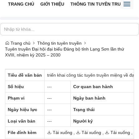
TRANG CHỦ
GIỚI THIỆU
THÔNG TIN TUYÊN TRUYỀN
V
Toggl
naviga
Trang chủ
Thông tin tuyên truyền
Tuyên truyền Đại hội đại biểu Đảng bộ tỉnh Lạng Sơn lần thứ
XVIII, nhiệm kỳ 2025 – 2030
Tiêu đề văn bản
triển khai công tác tuyên truyền miệng về đại 
Số hiệu
---
Cơ quan ban hành
Phạm vi
---
Ngày ban hành
Ngày hiệu lực
---
Trạng thái
Loại văn bản
---
Người ký
File đính kèm
Tải xuống
,
Tải xuống
,
Tải xuống
,