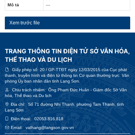
Mô tả
---
Xem trước file
TRANG THÔNG TIN ĐIỆN TỬ SỞ VĂN HÓA,
THỂ THAO VÀ DU LỊCH
Giấy phép số:
20 / GP-TTĐT ngày 12/03/2015 của Cục phát
thanh, truyền hình và điện tử thông tin Cơ quan thường trực: Văn
phòng Ủy ban nhân dân tỉnh Lạng Sơn.
Chịu trách nhiệm:
Ông Phạm Đức Huân - Giám đốc Sở Văn
hóa, Thể thao và Du lịch
Địa chỉ:
Số 71 đường Nhị Thanh, phường Tam Thanh, tỉnh
Lạng Sơn
Điện thoại:
02053.816.818
Email:
vathang@langson.gov.vn