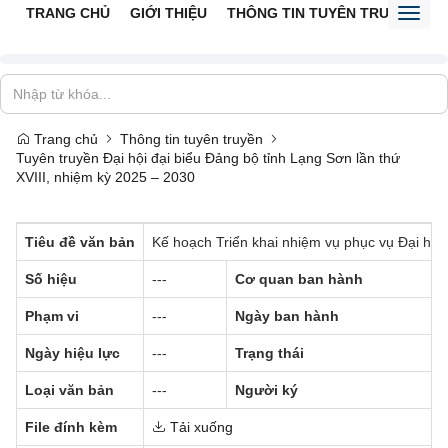
TRANG CHỦ
GIỚI THIỆU
THÔNG TIN TUYÊN TRUYỀN
V
Toggl
naviga
Trang chủ
Thông tin tuyên truyền
Tuyên truyền Đại hội đại biểu Đảng bộ tỉnh Lạng Sơn lần thứ
XVIII, nhiệm kỳ 2025 – 2030
Tiêu đề văn bản
Kế hoạch Triển khai nhiệm vụ phục vụ Đại hội 
Số hiệu
---
Cơ quan ban hành
Phạm vi
---
Ngày ban hành
Ngày hiệu lực
---
Trạng thái
Loại văn bản
---
Người ký
File đính kèm
Tải xuống