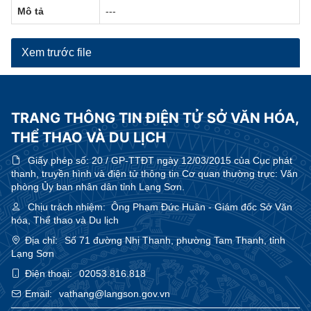
Mô tả
---
Xem trước file
TRANG THÔNG TIN ĐIỆN TỬ SỞ VĂN HÓA,
THỂ THAO VÀ DU LỊCH
Giấy phép số:
20 / GP-TTĐT ngày 12/03/2015 của Cục phát
thanh, truyền hình và điện tử thông tin Cơ quan thường trực: Văn
phòng Ủy ban nhân dân tỉnh Lạng Sơn.
Chịu trách nhiệm:
Ông Phạm Đức Huân - Giám đốc Sở Văn
hóa, Thể thao và Du lịch
Địa chỉ:
Số 71 đường Nhị Thanh, phường Tam Thanh, tỉnh
Lạng Sơn
Điện thoại:
02053.816.818
Email:
vathang@langson.gov.vn