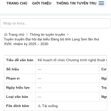
TRANG CHỦ
GIỚI THIỆU
THÔNG TIN TUYÊN TRUYỀN
V
Toggl
naviga
Trang chủ
Thông tin tuyên truyền
Tuyên truyền Đại hội đại biểu Đảng bộ tỉnh Lạng Sơn lần thứ
XVIII, nhiệm kỳ 2025 – 2030
Tiêu đề văn bản
Kế hoạch tổ chức Chương trình nghệ thuật chà
Số hiệu
---
Cơ q
Phạm vi
---
Ngày
Ngày hiệu lực
---
Trạng
Loại văn bản
---
Ngườ
File đính kèm
Tải xuống