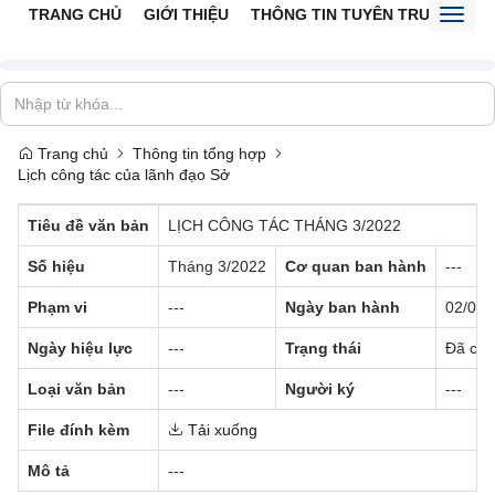
TRANG CHỦ
GIỚI THIỆU
THÔNG TIN TUYÊN TRUYỀN
V
Toggl
naviga
Trang chủ
Thông tin tổng hợp
Lịch công tác của lãnh đạo Sở
Tiêu đề văn bản
LỊCH CÔNG TÁC THÁNG 3/2022
Số hiệu
Tháng 3/2022
Cơ quan ban hành
---
Phạm vi
---
Ngày ban hành
02/03/
Ngày hiệu lực
---
Trạng thái
Đã có 
Loại văn bản
---
Người ký
---
File đính kèm
Tải xuống
Mô tả
---