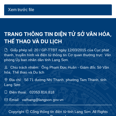
Xem trước file
TRANG THÔNG TIN ĐIỆN TỬ SỞ VĂN HÓA,
THỂ THAO VÀ DU LỊCH
Giấy phép số:
20 / GP-TTĐT ngày 12/03/2015 của Cục phát
thanh, truyền hình và điện tử thông tin Cơ quan thường trực: Văn
phòng Ủy ban nhân dân tỉnh Lạng Sơn.
Chịu trách nhiệm:
Ông Phạm Đức Huân - Giám đốc Sở Văn
hóa, Thể thao và Du lịch
Địa chỉ:
Số 71 đường Nhị Thanh, phường Tam Thanh, tỉnh
Lạng Sơn
Điện thoại:
02053.816.818
Email:
vathang@langson.gov.vn
Copyright Ⓒ Cổng thông tin điện tử tỉnh Lạng Sơn. All Rights