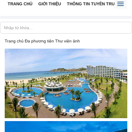
TRANG CHỦ
GIỚI THIỆU
THÔNG TIN TUYÊN TRUYỀN
V
Toggl
naviga
Trang chủ
Đa phương tiện
Thư viện ảnh