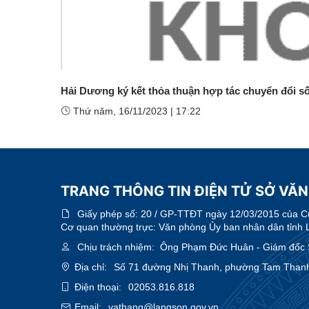
Hải Dương ký kết thỏa thuận hợp tác chuyển đổi số 
Thứ năm, 16/11/2023
|
17:22
TRANG THÔNG TIN ĐIỆN TỬ SỞ VĂN
Giấy phép số:
20 / GP-TTĐT ngày 12/03/2015 của Cục
Cơ quan thường trực: Văn phòng Ủy ban nhân dân tỉnh 
Chịu trách nhiệm:
Ông Phạm Đức Huân - Giám đốc Sở
Địa chỉ:
Số 71 đường Nhị Thanh, phường Tam Thanh
Điện thoại:
02053.816.818
Email:
vathang@langson.gov.vn