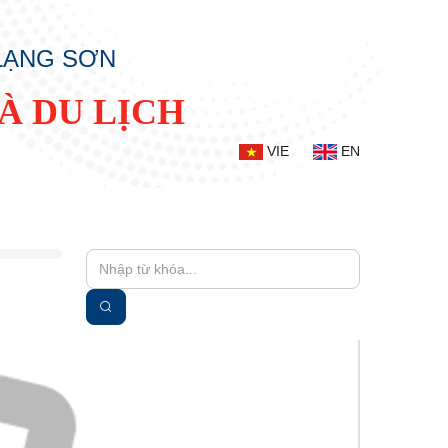
 LẠNG SƠN
À DU LỊCH
VIE
EN