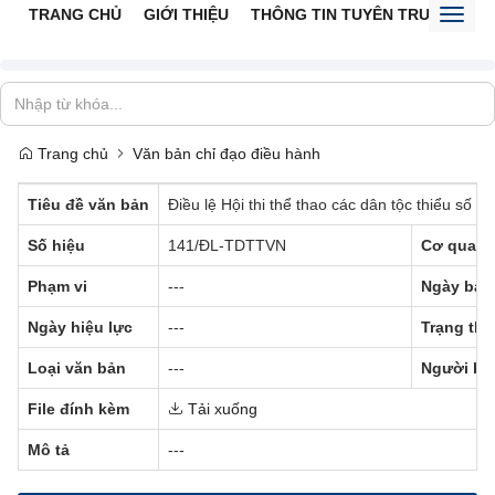
TRANG CHỦ
GIỚI THIỆU
THÔNG TIN TUYÊN TRUYỀN
V
Toggl
naviga
Trang chủ
Văn bản chỉ đạo điều hành
Tiêu đề văn bản
Điều lệ Hội thi thể thao các dân tộc thiểu số t
Số hiệu
141/ĐL-TDTTVN
Cơ quan 
Phạm vi
---
Ngày ban
Ngày hiệu lực
---
Trạng thá
Loại văn bản
---
Người ký
File đính kèm
Tải xuống
Mô tả
---