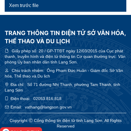
Xem trước file
TRANG THÔNG TIN ĐIỆN TỬ SỞ VĂN HÓA,
THỂ THAO VÀ DU LỊCH
Giấy phép số:
20 / GP-TTĐT ngày 12/03/2015 của Cục phát
thanh, truyền hình và điện tử thông tin Cơ quan thường trực: Văn
phòng Ủy ban nhân dân tỉnh Lạng Sơn.
Chịu trách nhiệm:
Ông Phạm Đức Huân - Giám đốc Sở Văn
hóa, Thể thao và Du lịch
Địa chỉ:
Số 71 đường Nhị Thanh, phường Tam Thanh, tỉnh
Lạng Sơn
Điện thoại:
02053.816.818
Email:
vathang@langson.gov.vn
Copyright Ⓒ Cổng thông tin điện tử tỉnh Lạng Sơn. All Rights
Reserved