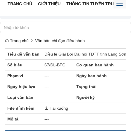
TRANG CHỦ
GIỚI THIỆU
THÔNG TIN TUYÊN TRUYỀN
V
Toggl
naviga
Trang chủ
Văn bản chỉ đạo điều hành
Tiêu đề văn bản
Điều lệ Giải Bơi Đại hội TDTT tỉnh Lạng Sơn 
Số hiệu
67/ĐL-BTC
Cơ quan ban hành
-
Phạm vi
---
Ngày ban hành
Ngày hiệu lực
---
Trạng thái
Loại văn bản
---
Người ký
-
File đính kèm
Tải xuống
Mô tả
---