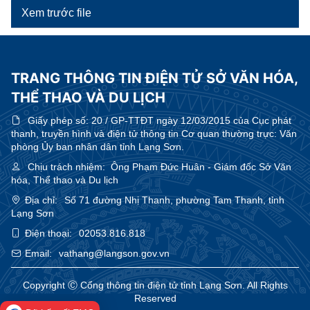
Xem trước file
TRANG THÔNG TIN ĐIỆN TỬ SỞ VĂN HÓA,
THỂ THAO VÀ DU LỊCH
Giấy phép số:
20 / GP-TTĐT ngày 12/03/2015 của Cục phát
thanh, truyền hình và điện tử thông tin Cơ quan thường trực: Văn
phòng Ủy ban nhân dân tỉnh Lạng Sơn.
Chịu trách nhiệm:
Ông Phạm Đức Huân - Giám đốc Sở Văn
hóa, Thể thao và Du lịch
Địa chỉ:
Số 71 đường Nhị Thanh, phường Tam Thanh, tỉnh
Lạng Sơn
Điện thoại:
02053.816.818
Email:
vathang@langson.gov.vn
Copyright Ⓒ Cổng thông tin điện tử tỉnh Lạng Sơn. All Rights
Reserved