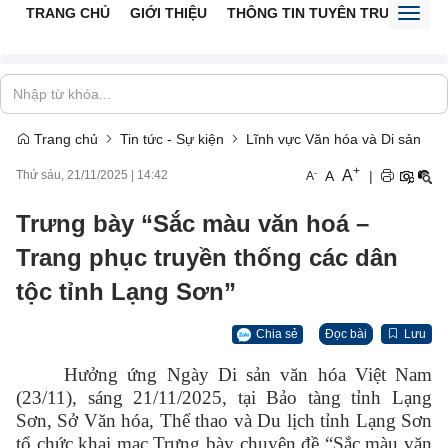
TRANG CHỦ
GIỚI THIỆU
THÔNG TIN TUYÊN TRUYỀN
V
Toggl
naviga
Trang chủ
Tin tức - Sự kiện
Lĩnh vực Văn hóa và Di sản
+
A
-
A
|
Thứ sáu, 21/11/2025
|
14:42
A
Trưng bày “Sắc màu văn hoá –
Trang phục truyền thống các dân
tộc tỉnh Lạng Sơn”
Chia sẻ
Đọc bài
Lưu
Hưởng ứng Ngày Di sản văn hóa Việt Nam
(23/11), sáng 21/11/2025, tại Bảo tàng tỉnh Lạng
Sơn, Sở Văn hóa, Thể thao và Du lịch tỉnh Lạng Sơn
tổ chức khai mạc Trưng bày chuyên đề “Sắc màu văn