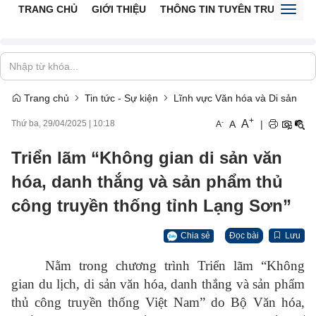
TRANG CHỦ
GIỚI THIỆU
THÔNG TIN TUYÊN TRUYỀN
V
Toggl
naviga
Trang chủ
Tin tức - Sự kiện
Lĩnh vực Văn hóa và Di sản
+
A
-
A
|
Thứ ba, 29/04/2025
|
10:18
A
Triển lãm “Không gian di sản văn
hóa, danh thắng và sản phẩm thủ
công truyền thống tỉnh Lạng Sơn”
Chia sẻ
Đọc bài
Lưu
Nằm trong chương trình Triển lãm “Không
gian du lịch, di sản văn hóa, danh thắng và sản phẩm
thủ công truyền thống Việt Nam” do Bộ Văn hóa,