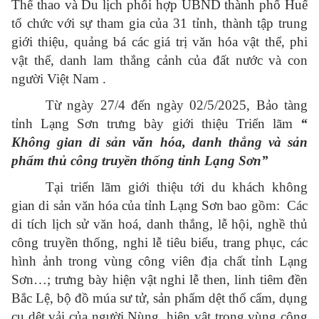
Thể thao và Du lịch phối hợp UBND thành phố Huế
tổ chức với sự tham gia của 31 tỉnh, thành tập trung
giới thiệu, quảng bá các giá trị văn hóa vật thể, phi
vật thể, danh lam thắng cảnh của đất nước và con
người Việt Nam .
Từ ngày 27/4 đến ngày 02/5/2025, Bảo tàng
tỉnh Lạng Sơn trưng bày giới thiệu Triển lãm
“
Không gian di sản văn hóa, danh thắng và sản
phẩm thủ công truyền thống tỉnh Lạng Sơn”
Tại triển lãm
giới thiệu tới du khách không
gian di sản văn hóa của tỉnh Lạng Sơn bao gồm: Các
di tích lịch sử văn hoá, danh thắng, lễ hội, nghề thủ
công truyền thống, nghi lễ tiêu biểu, trang phục, các
hình ảnh trong vùng công viên địa chất tỉnh Lạng
Sơn…; trưng bày hiện vật nghi lễ then, linh tiêm đền
Bắc Lệ, bộ đồ múa sư tử, sản phẩm dệt thổ cẩm, dụng
cụ dệt vải của người Nùng, hiện vật trong vùng công