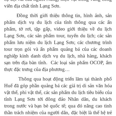
viên địa chất tỉnh Lạng Sơn.
Đồng thời giới thiệu thông tin, hình ảnh, sản
phẩm dịch vụ du lịch của tỉnh thông qua
các ấn
phẩm, tờ rơi, tập gấp
, video
giới thiệu về
d
u lịch
Lạng Sơn,
cá
c
sản phẩm
tour, tuyến d
u lịch; các sản
phẩm lưu niệm
d
u lịch Lạng Sơn; các chương trình
tour trọn gói và ấn phẩm quảng bá của các doanh
nghiệp kinh danh dịch vụ du lịch, nhà hàng, khách
sạn trên địa bàn tỉnh.
Các loại
sản phẩm O
COP, ẩm
thực đặc trưng của địa phương…
Thông qua hoạt động triển lãm tại thành phố
Huế đã góp phần quảng bá các giá trị di sản văn hóa
vật thể, phi vật thể, các sản phẩm du lịch tiêu biểu của
tỉnh Lạng Sơn tới đông đảo Nhân dân, du khách
trong nước và bạn bè quốc tế; qua đó nâng cao tinh
thần trách nhiệm của người dân, đặc biệt là thế hệ trẻ