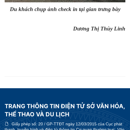
Du khách chụp ảnh check in tại gian trưng bày
Dương Thị Thùy Linh
TRANG THÔNG TIN ĐIỆN TỬ SỞ VĂN HÓA,
THỂ THAO VÀ DU LỊCH
Giấy phép số:
20 / GP-TTĐT ngày 12/03/2015 của Cục phát
thanh, truyền hình và điện tử thông tin Cơ quan thường trực: Văn