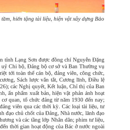
m, hiến tặng tài liệu, hiện vật xây dựng Bảo
 bàn tỉnh Lạng Sơn được đồng chí Nguyễn Đặng
ấp uỷ Chi bộ, Đảng bộ cơ sở và Ban Thường vụ
triệt tới toàn thể cán bộ, đảng viên, công chức,
 cương, Sách lược vắn tắt, Cương lĩnh, Điều lệ
6); các Nghị quyết, Kết luận, Chỉ thị của Ban
nh, ấn phẩm xuất bản, hiện vật phản ánh hoạt
ác cơ quan, tổ chức đảng từ năm 1930 đến nay;
 viên qua các thời kỳ. Các loại tài liệu, tư
ãnh đạo chủ chốt của Đảng, Nhà nước, lãnh đạo
 phương và các tầng lớp Nhân dân; phim tư liệu,
an đến thời gian hoạt động của Bác ở nước ngoài