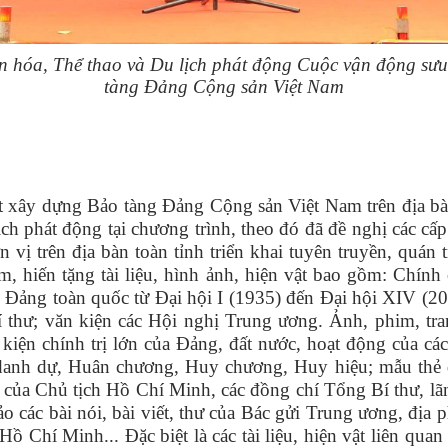
óa, Thể thao và Du lịch phát động Cuộc vận động sưu tầ
tàng Đảng Cộng sản Việt Nam
vật xây dựng Bảo tàng Đảng Cộng sản Việt Nam trên địa
ch phát động tại chương trình, theo đó đã đề nghị các c
n vị trên địa bàn toàn tỉnh triển khai tuyên truyền, quán 
ầm, hiến tặng tài liệu, hình ảnh, hiện vật bao gồm: Chính
 Đảng toàn quốc từ Đại hội I (1935) đến Đại hội XIV (202
thư; văn kiện các Hội nghị Trung ương. Ảnh, phim, tra
kiện chính trị lớn của Đảng, đất nước, hoạt động của c
h dự, Huân chương, Huy chương, Huy hiệu; mẫu thẻ đảng
ng của Chủ tịch Hồ Chí Minh, các đồng chí Tổng Bí thư, l
hảo các bài nói, bài viết, thư của Bác gửi Trung ương, địa
Hồ Chí Minh... Đặc biệt là các tài liệu, hiện vật liên qu