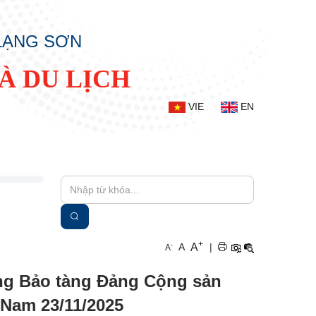
 LẠNG SƠN
À DU LỊCH
VIE
EN
+
A
-
A
|
A
dựng Bảo tàng Đảng Cộng sản
 Nam 23/11/2025