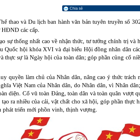
Chia sẻ
thao và Du lịch ban hành văn bản tuyên truyền số 
ử HĐND các cấp.
ạo sự thống nhất cao về nhận thức, tư tưởng chính trị và
iểu Quốc hội khóa XVI và đại biểu Hội đồng nhân dân c
 và thực sự là Ngày hội của toàn dân; góp phần củng cố n
huy quyền làm chủ của Nhân dân, nâng cao ý thức trách n
nghĩa Việt Nam của Nhân dân, do Nhân dân, vì Nhân dân;
toàn diện. Cổ vũ toàn Đảng, toàn dân và toàn quân vượt q
 tạo ra nhiều của cải, vật chất cho xã hội, góp phần thực 
 phát triển mới phồn vinh, thịnh vượng.