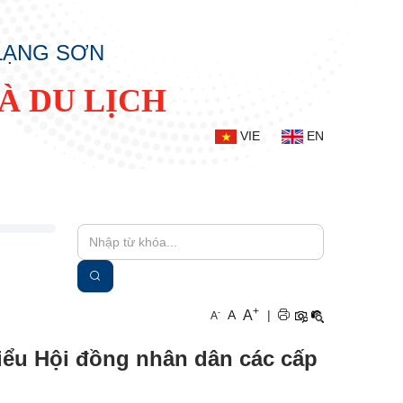
 LẠNG SƠN
À DU LỊCH
VIE
EN
+
A
-
A
|
A
biểu Hội đồng nhân dân các cấp