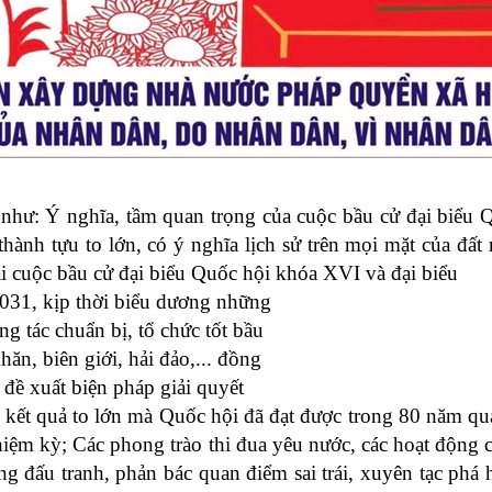
 như: Ý nghĩa, tầm quan trọng của cuộc bầu cử đại biểu
ành tựu to lớn, có ý nghĩa lịch sử trên mọi mặt của đấ
ai cuộc bầu cử đại biểu Quốc hội khóa XVI và đại biểu
031, kịp thời biểu dương những
ng tác chuẩn bị, tổ chức tốt bầu
ăn, biên giới, hải đảo,... đồng
 đề xuất biện pháp giải quyết
kết quả to lớn mà Quốc hội đã đạt được trong 80 năm qua;
nhiệm kỳ; Các phong trào thi đua yêu nước, các hoạt độn
đấu tranh, phản bác quan điểm sai trái, xuyên tạc phá ho