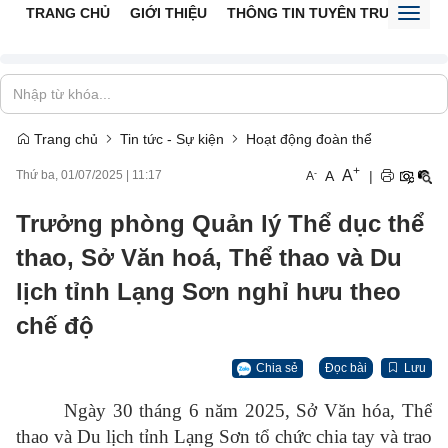
TRANG CHỦ
GIỚI THIỆU
THÔNG TIN TUYÊN TRUYỀN
V
Toggl
naviga
Trang chủ
Tin tức - Sự kiện
Hoạt động đoàn thể
+
A
-
A
|
Thứ ba, 01/07/2025
|
11:17
A
Trưởng phòng Quản lý Thể dục thể
thao, Sở Văn hoá, Thể thao và Du
lịch tỉnh Lạng Sơn nghỉ hưu theo
chế độ
Chia sẻ
Đọc bài
Lưu
Ngày 30 tháng 6 năm 2025, Sở Văn hóa, Thể
thao và Du lịch tỉnh Lạng Sơn tổ chức chia tay và trao