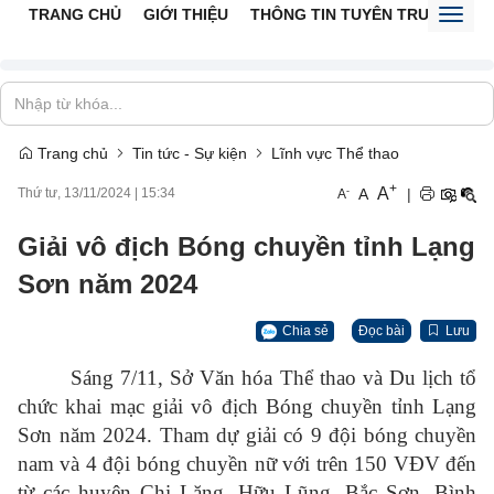
TRANG CHỦ
GIỚI THIỆU
THÔNG TIN TUYÊN TRUYỀN
V
Toggl
naviga
Trang chủ
Tin tức - Sự kiện
Lĩnh vực Thể thao
+
A
-
A
|
Thứ tư, 13/11/2024
|
15:34
A
Giải vô địch Bóng chuyền tỉnh Lạng
Sơn năm 2024
Chia sẻ
Đọc bài
Lưu
Sáng 7/11, Sở Văn hóa Thể thao và Du lịch tổ
chức khai mạc giải vô địch Bóng chuyền tỉnh Lạng
Sơn năm 2024. Tham dự giải có 9 đội bóng chuyền
nam và 4 đội bóng chuyền nữ với trên 150 VĐV đến
từ các huyện Chi Lăng, Hữu Lũng, Bắc Sơn, Bình