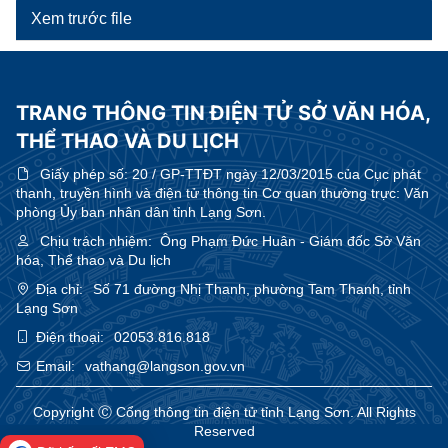
Xem trước file
TRANG THÔNG TIN ĐIỆN TỬ SỞ VĂN HÓA,
THỂ THAO VÀ DU LỊCH
Giấy phép số:
20 / GP-TTĐT ngày 12/03/2015 của Cục phát
thanh, truyền hình và điện tử thông tin Cơ quan thường trực: Văn
phòng Ủy ban nhân dân tỉnh Lạng Sơn.
Chịu trách nhiệm:
Ông Phạm Đức Huân - Giám đốc Sở Văn
hóa, Thể thao và Du lịch
Địa chỉ:
Số 71 đường Nhị Thanh, phường Tam Thanh, tỉnh
Lạng Sơn
Điện thoại:
02053.816.818
Email:
vathang@langson.gov.vn
Copyright Ⓒ Cổng thông tin điện tử tỉnh Lạng Sơn. All Rights
Reserved