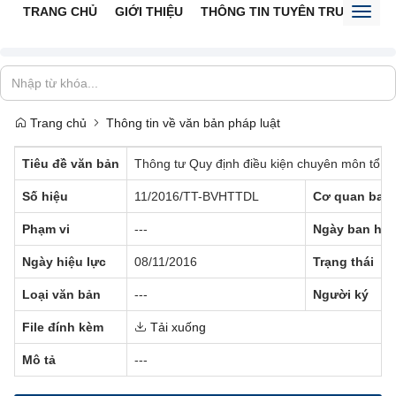
TRANG CHỦ
GIỚI THIỆU
THÔNG TIN TUYÊN TRUYỀN
V
Toggl
naviga
Trang chủ
Thông tin về văn bản pháp luật
Tiêu đề văn bản
Thông tư Quy định điều kiện chuyên môn tổ ch
Số hiệu
11/2016/TT-BVHTTDL
Cơ quan ban
Phạm vi
---
Ngày ban hà
Ngày hiệu lực
08/11/2016
Trạng thái
Loại văn bản
---
Người ký
File đính kèm
Tải xuống
Mô tả
---