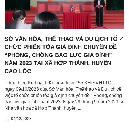
SỞ VĂN HÓA, THỂ THAO VÀ DU LỊCH TỔ
CHỨC PHIÊN TÒA GIẢ ĐỊNH CHUYÊN ĐỀ
“PHÒNG, CHỐNG BẠO LỰC GIA ĐÌNH”
NĂM 2023 TẠI XÃ HỢP THÀNH, HUYỆN
CAO LỘC
Thực hiện Kế hoạch Kế hoạch số 155/KH-SVHTTDL
ngày 09/10/2023 của Sở Văn hóa, Thể thao và Du lịch về
việc tổ chức phiên tòa giả định chuyên đề “ Phòng, chống
bạo lực gia đình” năm 2023. Ngày 28 tháng 9 năm 2023 tại
Nhà văn hóa xã Hợp Thành, huyện ...
04/12/2023