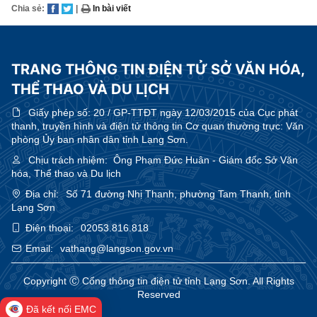
Chia sẻ:
|
In bài viết
TRANG THÔNG TIN ĐIỆN TỬ SỞ VĂN HÓA,
THỂ THAO VÀ DU LỊCH
Giấy phép số:
20 / GP-TTĐT ngày 12/03/2015 của Cục phát
thanh, truyền hình và điện tử thông tin Cơ quan thường trực: Văn
phòng Ủy ban nhân dân tỉnh Lạng Sơn.
Chịu trách nhiệm:
Ông Phạm Đức Huân - Giám đốc Sở Văn
hóa, Thể thao và Du lịch
Địa chỉ:
Số 71 đường Nhị Thanh, phường Tam Thanh, tỉnh
Lạng Sơn
Điện thoại:
02053.816.818
Email:
vathang@langson.gov.vn
Copyright Ⓒ Cổng thông tin điện tử tỉnh Lạng Sơn. All Rights
Reserved
Đã kết nối EMC