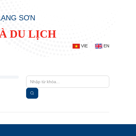
 LẠNG SƠN
À DU LỊCH
VIE
EN