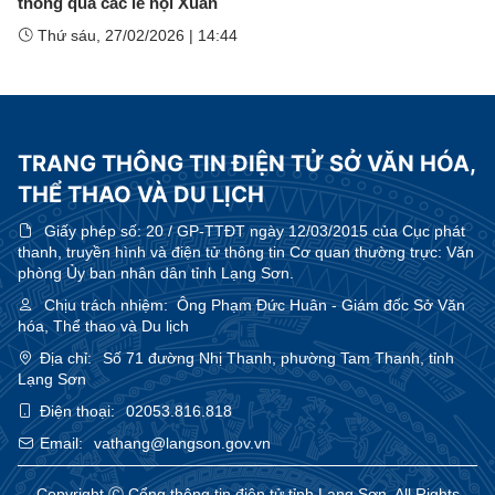
thông qua các lễ hội Xuân
Thứ sáu, 27/02/2026
|
14:44
TRANG THÔNG TIN ĐIỆN TỬ SỞ VĂN HÓA,
THỂ THAO VÀ DU LỊCH
Giấy phép số:
20 / GP-TTĐT ngày 12/03/2015 của Cục phát
thanh, truyền hình và điện tử thông tin Cơ quan thường trực: Văn
phòng Ủy ban nhân dân tỉnh Lạng Sơn.
Chịu trách nhiệm:
Ông Phạm Đức Huân - Giám đốc Sở Văn
hóa, Thể thao và Du lịch
Địa chỉ:
Số 71 đường Nhị Thanh, phường Tam Thanh, tỉnh
Lạng Sơn
Điện thoại:
02053.816.818
Email:
vathang@langson.gov.vn
Copyright Ⓒ Cổng thông tin điện tử tỉnh Lạng Sơn. All Rights