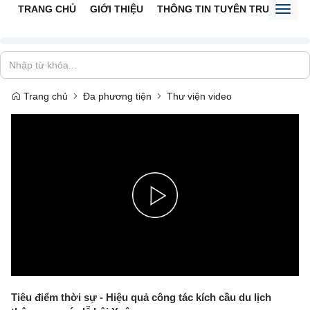
TRANG CHỦ
GIỚI THIỆU
THÔNG TIN TUYÊN TRUYỀN
V
Toggl
naviga
Trang chủ
Đa phương tiện
Thư viện video
Play
Video
Tiêu điểm thời sự - Hiệu quả công tác kích cầu du lịch