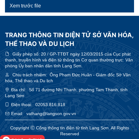
Xem trước file
TRANG THÔNG TIN ĐIỆN TỬ SỞ VĂN HÓA,
THỂ THAO VÀ DU LỊCH
Giấy phép số:
20 / GP-TTĐT ngày 12/03/2015 của Cục phát
thanh, truyền hình và điện tử thông tin Cơ quan thường trực: Văn
phòng Ủy ban nhân dân tỉnh Lạng Sơn.
Chịu trách nhiệm:
Ông Phạm Đức Huân - Giám đốc Sở Văn
hóa, Thể thao và Du lịch
Địa chỉ:
Số 71 đường Nhị Thanh, phường Tam Thanh, tỉnh
Lạng Sơn
Điện thoại:
02053.816.818
Email:
vathang@langson.gov.vn
Copyright Ⓒ Cổng thông tin điện tử tỉnh Lạng Sơn. All Rights
Reserved