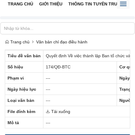
TRANG CHỦ
GIỚI THIỆU
THÔNG TIN TUYÊN TRUYỀN
V
Toggl
naviga
Trang chủ
Văn bản chỉ đạo điều hành
Tiêu đề văn bản
Quyết định Về việc thành lập Ban tổ chức và c
Số hiệu
174/QĐ-BTC
Cơ qua
Phạm vi
---
Ngày b
Ngày hiệu lực
---
Trạng t
Loại văn bản
---
Người 
File đính kèm
Tải xuống
Mô tả
---